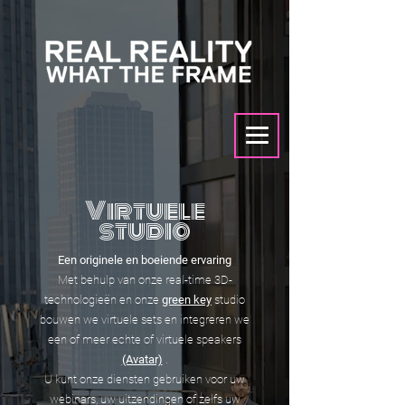
Virtuele
studio
Een originele en boeiende ervaring
Met behulp van onze real-time 3D-
technologieën en onze
green key
studio
bouwen we virtuele sets en integreren we
een of meer echte of virtuele speakers
(Avatar)
.
U kunt onze diensten gebruiken voor uw
webinars, uw uitzendingen of zelfs uw